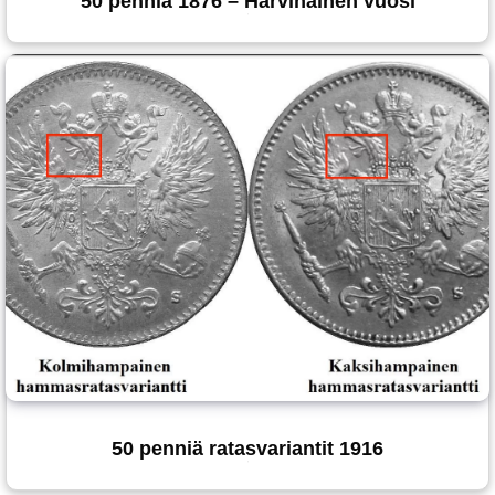
50 penniä 1876 – Harvinainen vuosi
50 penniä ratasvariantit 1916