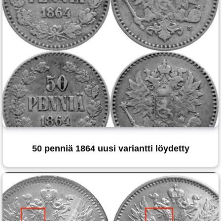
50 penniä 1864 uusi variantti löydetty