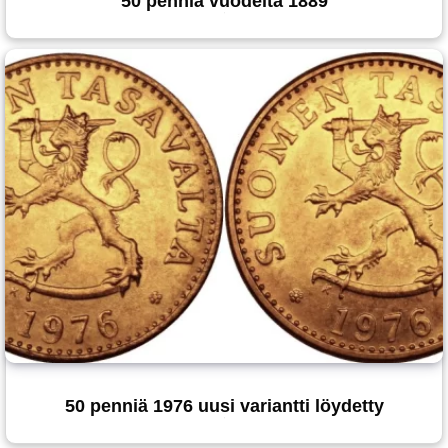
50 penniä vuodelta 1889
50 penniä 1976 uusi variantti löydetty