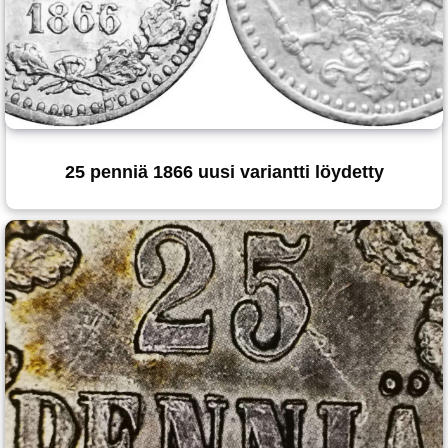
25 penniä 1866 uusi variantti löydetty