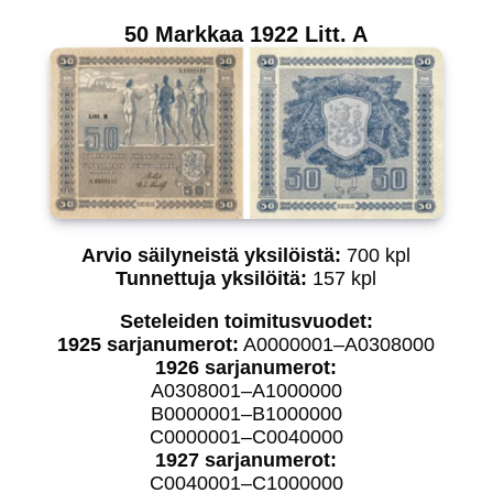
50 Markkaa 1922 Litt. A
Arvio säilyneistä yksilöistä:
700 kpl
Tunnettuja yksilöitä:
157 kpl
Seteleiden toimitusvuodet:
1925 sarjanumerot:
A0000001–A0308000
1926 sarjanumerot:
A0308001–A1000000
B0000001–B1000000
C0000001–C0040000
1927 sarjanumerot:
C0040001–C1000000