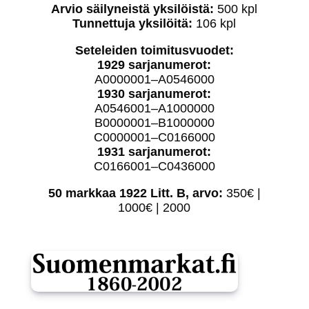
Arvio säilyneistä yksilöistä:
500 kpl
Tunnettuja yksilöitä:
106 kpl
Seteleiden toimitusvuodet:
1929 sarjanumerot:
A0000001–A0546000
1930 sarjanumerot:
A0546001–A1000000
B0000001–B1000000
C0000001–C0166000
1931 sarjanumerot:
C0166001–C0436000
50 markkaa 1922 Litt. B, arvo:
350€ |
1000€ | 2000