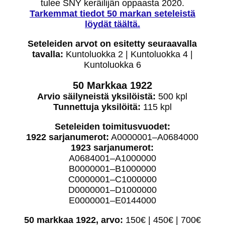
tulee SNY keräilijän oppaasta 2020.
Tarkemmat tiedot 50 markan seteleistä
löydät täältä.
Seteleiden arvot on esitetty seuraavalla
tavalla:
Kuntoluokka 2 | Kuntoluokka 4 |
Kuntoluokka 6
50 Markkaa 1922
Arvio säilyneistä yksilöistä:
500 kpl
Tunnettuja yksilöitä:
115 kpl
Seteleiden toimitusvuodet:
1922 sarjanumerot:
A0000001–A0684000
1923 sarjanumerot:
A0684001–A1000000
B0000001–B1000000
C0000001–C1000000
D0000001–D1000000
E0000001–E0144000
50 markkaa 1922, arvo:
150€ | 450€ | 700€