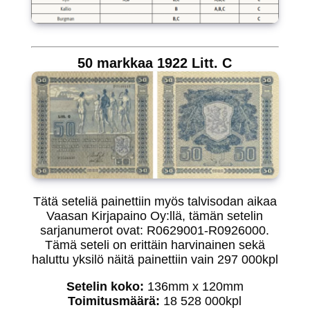
50 markkaa 1922 Litt. C
Tätä seteliä painettiin myös talvisodan aikaa
Vaasan Kirjapaino Oy:llä, tämän setelin
sarjanumerot ovat: R0629001-R0926000.
Tämä seteli on erittäin harvinainen sekä
haluttu yksilö näitä painettiin vain 297 000kpl
Setelin koko:
136mm x 120mm
Toimitusmäärä:
18 528 000kpl