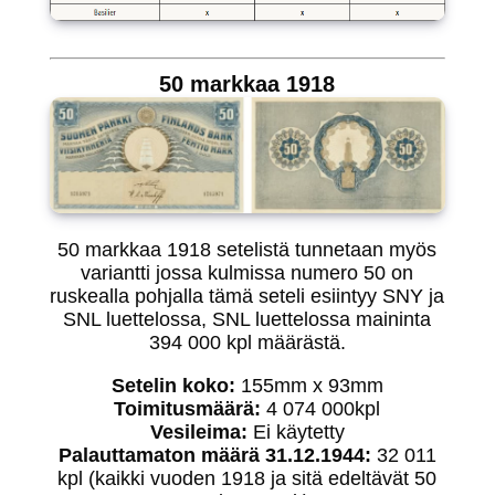
50 markkaa 1918
50 markkaa 1918 setelistä tunnetaan myös
variantti jossa kulmissa numero 50 on
ruskealla pohjalla tämä seteli esiintyy SNY ja
SNL luettelossa, SNL luettelossa maininta
394 000 kpl määrästä.
Setelin koko:
155mm x 93mm
Toimitusmäärä:
4 074 000kpl
Vesileima:
Ei käytetty
Palauttamaton määrä 31.12.1944:
32 011
kpl (kaikki vuoden 1918 ja sitä edeltävät 50