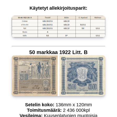
Käytetyt allekirjoitusparit:
50 markkaa 1922 Litt. B
Setelin koko:
136mm x 120mm
Toimitusmäärä:
2 436 000kpl
Vesileima:
Kuusenlatvojen muotoisia