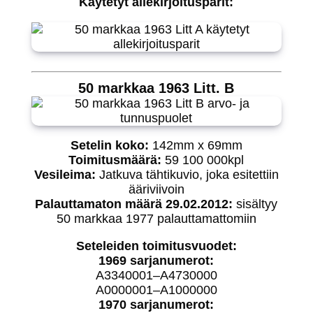
Käytetyt allekirjoitusparit:
50 markkaa 1963 Litt. B
Setelin koko:
142mm x 69mm
Toimitusmäärä:
59 100 000kpl
Vesileima:
Jatkuva tähtikuvio, joka esitettiin
ääriviivoin
Palauttamaton määrä 29.02.2012:
sisältyy
50 markkaa 1977 palauttamattomiin
Seteleiden toimitusvuodet:
1969 sarjanumerot:
A3340001–A4730000
A0000001–A1000000
1970 sarjanumerot: