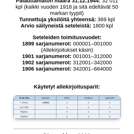
Palauttamaton määrä 31.12.1944:
32 011
kpl (kaikki vuoden 1918 ja sitä edeltävät 50
markan tyypit)
Tunnettuja yksilöitä yhteensä:
369 kpl
Arvio säilyneistä seteleistä:
1800 kpl
Seteleiden toimitusvuodet:
1899 sarjanumerot:
000001–001000
(Allekirjoitukset käsin)
1901 sarjanumerot:
001001–312000
1902 sarjanumerot:
312001–342000
1906 sarjanumerot:
342001–664000
Käytetyt allekirjoitusparit: