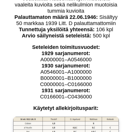
vaaleita kuvioita sekä nelikulmion muotoisia
tummia kuvioita
Palauttamaton määrä 22.06.1946:
Sisältyy
50 markkaa 1939 Litt. D palauttamattomiin
Tunnettuja yksilöitä yhteensä:
106 kpl
Arvio säilyneistä seteleistä:
500 kpl
Seteleiden toimitusvuodet:
1929 sarjanumerot:
A0000001–A0546000
1930 sarjanumerot:
A0546001–A1000000
B0000001–B1000000
C0000001–C0166000
1931 sarjanumerot:
C0166001–C0436000
Käytetyt allekirjoitusparit: