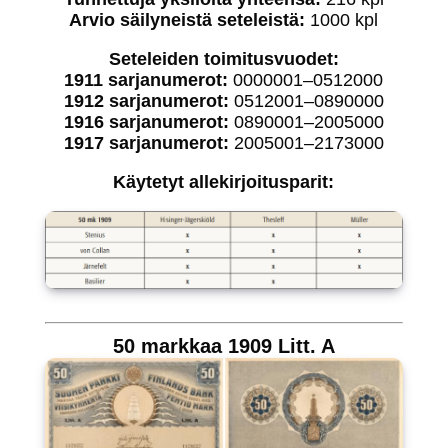
Arvio säilyneistä seteleistä:
1000 kpl
Seteleiden toimitusvuodet:
1911 sarjanumerot:
0000001–0512000
1912 sarjanumerot:
0512001–0890000
1916 sarjanumerot:
0890001–2005000
1917 sarjanumerot:
2005001–2173000
Käytetyt allekirjoitusparit:
50 markkaa 1909 Litt. A