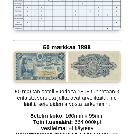
50 markkaa 1898
50 markan seteli vuodelta 1898 tunnetaan 3
erilaista versiota jotka ovat arvokkaita, lue
täältä seteleiden arvosta tarkemmin.
Setelin koko:
160mm x 95mm
Toimitusmäärä:
664 000kpl
Vesileima:
Ei käytetty