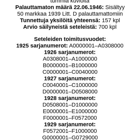
tummia kuvioita
Palauttamaton määrä 22.06.1946:
Sisältyy
50 markkaa 1939 Litt. D palauttamattomiin
Tunnettuja yksilöitä yhteensä:
157 kpl
Arvio säilyneistä seteleistä:
700 kpl
Seteleiden toimitusvuodet:
1925 sarjanumerot:
A0000001–A0308000
1926 sarjanumerot:
A0308001–A1000000
B0000001–B1000000
C0000001–C0040000
1927 sarjanumerot:
C0040001–C1000000
D0000001–D0508000
1928 sarjanumerot:
D0508001–D1000000
E0000001–E1000000
F0000001–F0572000
1929 sarjanumerot:
F0572001–F1000000
G0000001–G0729000