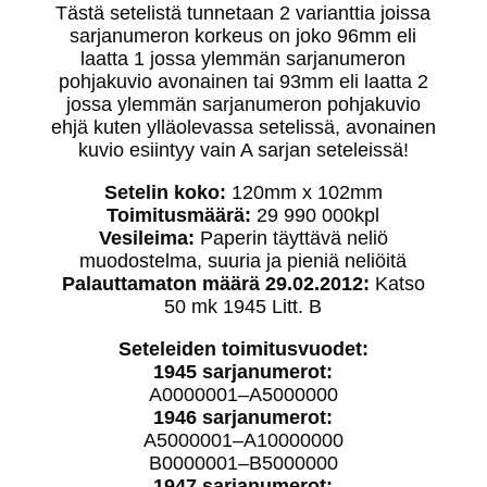
Tästä setelistä tunnetaan 2 varianttia joissa
sarjanumeron korkeus on joko 96mm eli
laatta 1 jossa ylemmän sarjanumeron
pohjakuvio avonainen tai 93mm eli laatta 2
jossa ylemmän sarjanumeron pohjakuvio
ehjä kuten ylläolevassa setelissä, avonainen
kuvio esiintyy vain A sarjan seteleissä!
Setelin koko:
120mm x 102mm
Toimitusmäärä:
29 990 000kpl
Vesileima:
Paperin täyttävä neliö
muodostelma, suuria ja pieniä neliöitä
Palauttamaton määrä 29.02.2012:
Katso
50 mk 1945 Litt. B
Seteleiden toimitusvuodet:
1945 sarjanumerot:
A0000001–A5000000
1946 sarjanumerot:
A5000001–A10000000
B0000001–B5000000
1947 sarjanumerot: