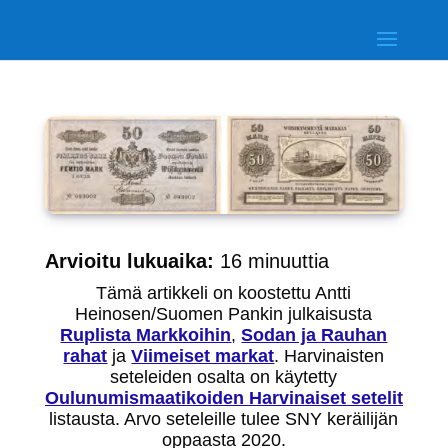
Arvioitu lukuaika:
16
minuuttia
Tämä artikkeli on koostettu Antti
Heinosen/Suomen Pankin julkaisusta
Ruplista Markkoihin
,
Sodan ja Rauhan
rahat
ja
Viimeiset markat
. Harvinaisten
seteleiden osalta on käytetty
Oulunumismaatikoiden Harvinaiset setelit
listausta. Arvo seteleille tulee SNY keräilijän
oppaasta 2020.