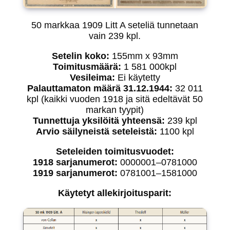
50 markkaa 1909 Litt A seteliä tunnetaan
vain 239 kpl.
Setelin koko:
155mm x 93mm
Toimitusmäärä:
1 581 000kpl
Vesileima:
Ei käytetty
Palauttamaton määrä 31.12.1944:
32 011
kpl (kaikki vuoden 1918 ja sitä edeltävät 50
markan tyypit)
Tunnettuja yksilöitä yhteensä:
239 kpl
Arvio säilyneistä seteleistä:
1100 kpl
Seteleiden toimitusvuodet:
1918 sarjanumerot:
0000001–0781000
1919 sarjanumerot:
0781001–1581000
Käytetyt allekirjoitusparit: