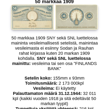
50 markkaa 1909
50 markkaa 1909 SNY sekä SNL luettelossa
maininta vesileimallisesti setelistä, mainintaa
vesileimasta ei esiinny Sodan ja Rauhan
rahat kirjassa kuten 20 markan 1909
kohdalla.
SNY sekä SNL luettelossa
mainittu:
vesileima tai sen osa ”FINLANDS
BANK”
Setelin koko:
155mm x 93mm
Toimitusmäärä:
2 173 000kpl
Vesileima:
Ei käytetty
Palauttamaton määrä 31.12.1944:
32 011
kpl (kaikki vuoden 1918 ja sitä edeltävät 50
markan tyypit)
Tunnettuja yksilöitä yhteensä:
216 kpl