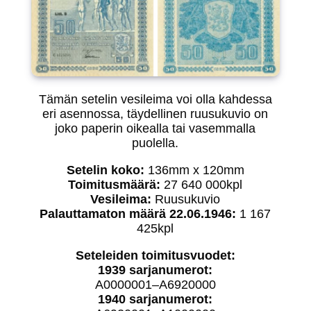
Tämän setelin vesileima voi olla kahdessa
eri asennossa, täydellinen ruusukuvio on
joko paperin oikealla tai vasemmalla
puolella.
Setelin koko:
136mm x 120mm
Toimitusmäärä:
27 640 000kpl
Vesileima:
Ruusukuvio
Palauttamaton määrä 22.06.1946:
1 167
425kpl
Seteleiden toimitusvuodet:
1939 sarjanumerot:
A0000001–A6920000
1940 sarjanumerot: