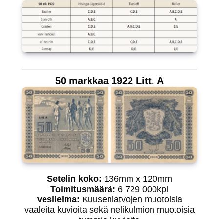
50 markkaa 1922 Litt. A
Setelin koko:
136mm x 120mm
Toimitusmäärä:
6 729 000kpl
Vesileima:
Kuusenlatvojen muotoisia
vaaleita kuvioita sekä nelikulmion muotoisia