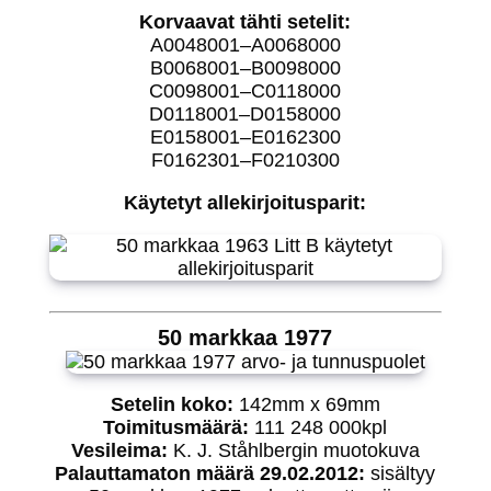
Korvaavat tähti setelit:
A0048001–A0068000
B0068001–B0098000
C0098001–C0118000
D0118001–D0158000
E0158001–E0162300
F0162301–F0210300
Käytetyt allekirjoitusparit:
50 markkaa 1977
Setelin koko:
142mm x 69mm
Toimitusmäärä:
111 248 000kpl
Vesileima:
K. J. Ståhlbergin muotokuva
Palauttamaton määrä 29.02.2012:
sisältyy