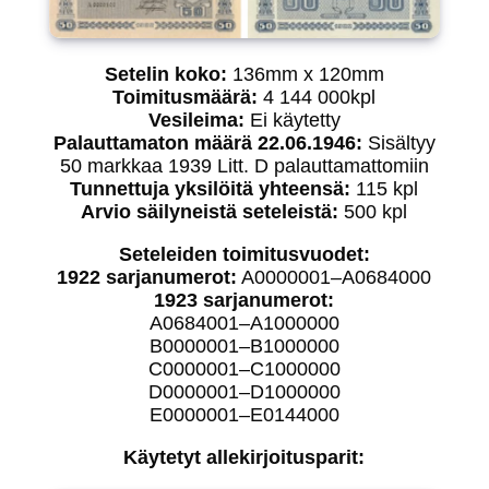
Setelin koko:
136mm x 120mm
Toimitusmäärä:
4 144 000kpl
Vesileima:
Ei käytetty
Palauttamaton määrä 22.06.1946:
Sisältyy
50 markkaa 1939 Litt. D palauttamattomiin
Tunnettuja yksilöitä yhteensä:
115 kpl
Arvio säilyneistä seteleistä:
500 kpl
Seteleiden toimitusvuodet:
1922 sarjanumerot:
A0000001–A0684000
1923 sarjanumerot:
A0684001–A1000000
B0000001–B1000000
C0000001–C1000000
D0000001–D1000000
E0000001–E0144000
Käytetyt allekirjoitusparit: