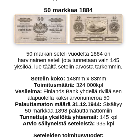
50 markkaa 1884
50 markan seteli vuodelta 1884 on
harvinainen seteli jota tunnetaan vain 145
yksilöä, lue täältä setelin arvosta tarkemmin.
Setelin koko:
148mm x 83mm
Toimitusmäärä:
324 000kpl
Vesileima:
Finlands Bank yhdellä rivillä sen
alapuolella kaksi arvonumeroa 50
Palauttamaton määrä 31.12.1944:
Sisältyy
50 markkaa 1898 palauttamattomiin
Tunnettuja yksilöitä yhteensä:
145 kpl
Arvio säilyneistä seteleistä:
935 kpl
Seteleiden toimitusvuodet: