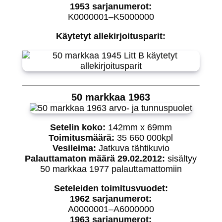
1953 sarjanumerot:
K0000001–K5000000
Käytetyt allekirjoitusparit:
50 markkaa 1963
Setelin koko:
142mm x 69mm
Toimitusmäärä:
35 660 000kpl
Vesileima:
Jatkuva tähtikuvio
Palauttamaton määrä 29.02.2012:
sisältyy
50 markkaa 1977 palauttamattomiin
Seteleiden toimitusvuodet:
1962 sarjanumerot:
A0000001–A6000000
1963 sarjanumerot: