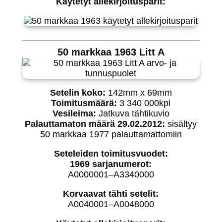
Käytetyt allekirjoitusparit:
50 markkaa 1963 Litt A
Setelin koko:
142mm x 69mm
Toimitusmäärä:
3 340 000kpl
Vesileima:
Jatkuva tähtikuvio
Palauttamaton määrä 29.02.2012:
sisältyy
50 markkaa 1977 palauttamattomiin
Seteleiden toimitusvuodet:
1969 sarjanumerot:
A0000001–A3340000
Korvaavat tähti setelit:
A0040001–A0048000