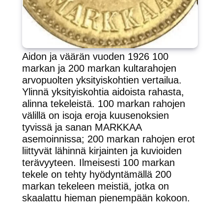
Aidon ja väärän vuoden 1926 100
markan ja 200 markan kultarahojen
arvopuolten yksityiskohtien vertailua.
Ylinnä yksityiskohtia aidoista rahasta,
alinna tekeleistä. 100 markan rahojen
välillä on isoja eroja kuusenoksien
tyvissä ja sanan MARKKAA
asemoinnissa; 200 markan rahojen erot
liittyvät lähinnä kirjainten ja kuvioiden
terävyyteen. Ilmeisesti 100 markan
tekele on tehty hyödyntämällä 200
markan tekeleen meistiä, jotka on
skaalattu hieman pienempään kokoon.