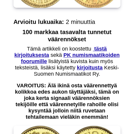
Arvioitu lukuaika:
2
minuuttia
100 markkaa tasavalta tunnetut
väärennökset
Tämä artikkeli on koostettu
tästä
kirjoituksesta
sekä
PK numismaatikoiden
foorumille
lisätyistä kuvista kuin myös
teksteistä, lisäksi käytetty
kirjoitusta
Keski-
Suomen Numismaatikot Ry.
VAROITUS: Älä ikinä osta väärennettyä
kolikkoa edes aukon täyttäjäksi, tämä on
joka kerta signaali väärennöksien
tekijöille että väärennetyille rahoille olisi
kysyntää jolloin niitä ruvetaan
tehtailemaan vieläkin enemmän!