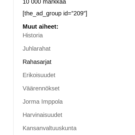
10 000 markkaa
[the_ad_group id=”209″]
Muut aiheet:
Historia
Juhlarahat
Rahasarjat
Erikoisuudet
Väärennökset
Jorma Imppola
Harvinaisuudet
Kansanvaltuuskunta