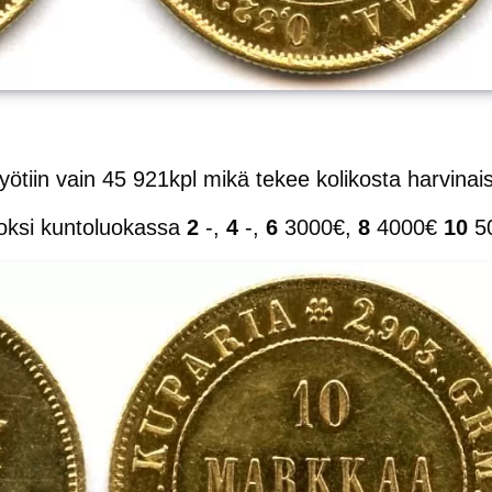
ötiin vain 45 921kpl mikä tekee kolikosta harvinai
oksi kuntoluokassa
2
-,
4
-,
6
3000€,
8
4000€
10
5