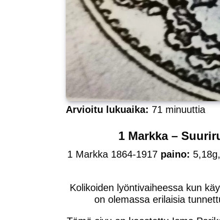
Arvioitu lukuaika:
71
minuuttia
1 Markka – Suuriru
1 Markka 1864-1917
paino:
5,18g
Kolikoiden lyöntivaiheessa kun käyt
on olemassa erilaisia tunnett