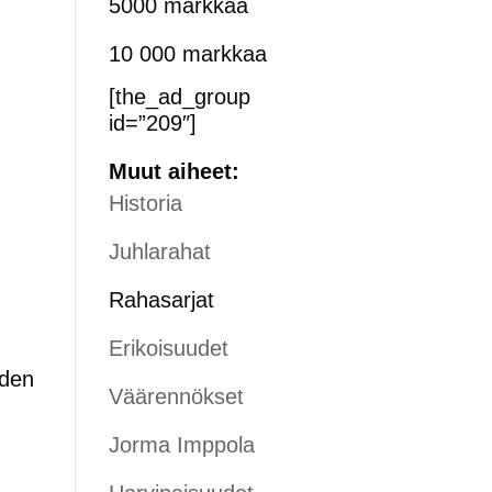
5000 markkaa
10 000 markkaa
[the_ad_group
id=”209″]
Muut aiheet:
Historia
Juhlarahat
Rahasarjat
Erikoisuudet
oden
Väärennökset
Jorma Imppola