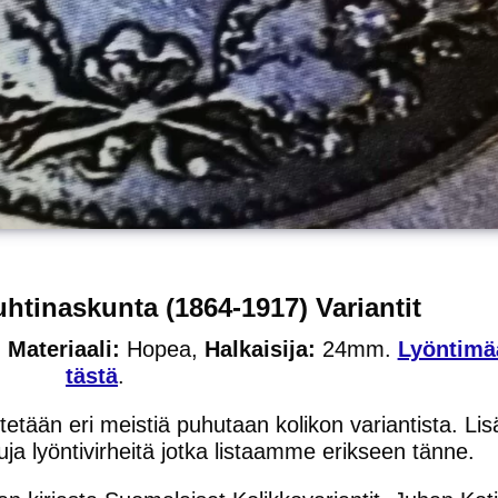
htinaskunta (1864-1917) Variantit
,
Materiaali:
Hopea,
Halkaisija:
24mm.
Lyöntimä
tästä
.
etään eri meistiä puhutaan kolikon variantista. Lis
uja lyöntivirheitä jotka listaamme erikseen tänne.