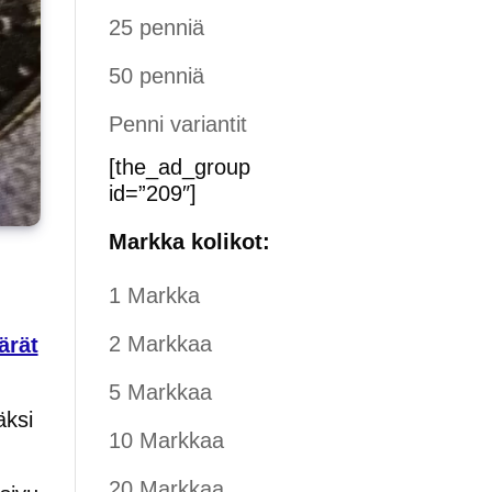
25 penniä
50 penniä
Penni variantit
[the_ad_group
id=”209″]
Markka kolikot:
1 Markka
2 Markkaa
ärät
5 Markkaa
äksi
10 Markkaa
20 Markkaa