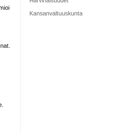
Harvinaisuudet
mioi
Kansanvaltuuskunta
nat.
e.