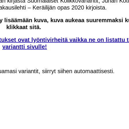
n kirjasta Suomalaiset Kolikkovariantit, Juhan Koti
ausilehti – Keräilijän opas 2020 kirjoista.
itty lisäämään kuva, kuva aukeaa suuremmaksi 
klikkaat sitä.
ukset ovat lyöntivirheitä vaikka ne on listattu t
variantti sivulle!
uamasi variantit, siirryt siihen automaattisesti.