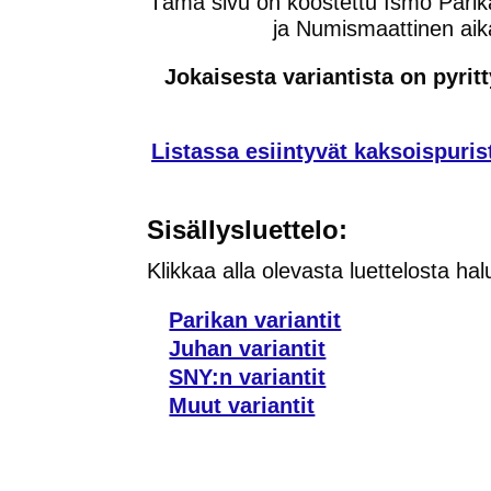
Tämä sivu on koostettu Ismo Parika
ja Numismaattinen aikak
Jokaisesta variantista on pyr
Listassa esiintyvät kaksoispurist
Sisällysluettelo:
Klikkaa alla olevasta luettelosta hal
Parikan variantit
Juhan variantit
SNY:n variantit
Muut variantit