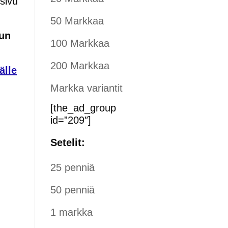
sivu
50 Markkaa
kun
100 Markkaa
200 Markkaa
älle
Markka variantit
[the_ad_group
id=”209″]
Setelit:
25 penniä
50 penniä
1 markka