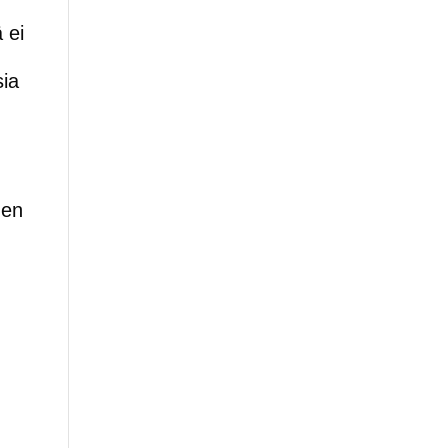
 ei
sia
men